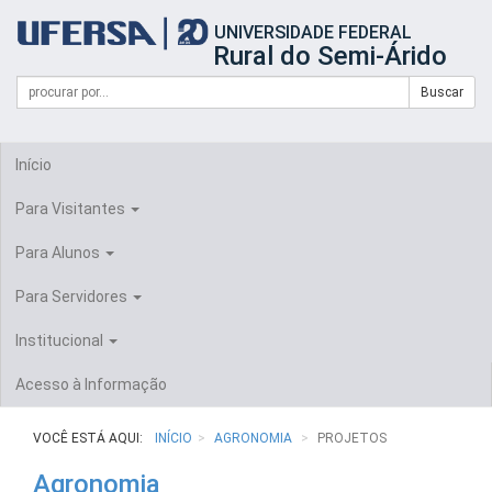
Início
UNIVERSIDADE FEDERAL
do
Rural do Semi-Árido
cabeçalho
do
Campo
Formulário
Buscar
portal
de
da
de
busca
UFERSA
Busca
Início
Para Visitantes
Para Alunos
Para Servidores
Institucional
Acesso à Informação
VOCÊ ESTÁ AQUI:
INÍCIO
AGRONOMIA
PROJETOS
Agronomia