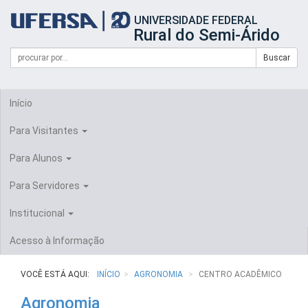
Início
UNIVERSIDADE FEDERAL
do
Rural do Semi-Árido
cabeçalho
do
Campo
Formulário
Buscar
portal
de
da
de
busca
UFERSA
Busca
Início
Para Visitantes
Para Alunos
Para Servidores
Institucional
Acesso à Informação
VOCÊ ESTÁ AQUI:
INÍCIO
AGRONOMIA
CENTRO ACADÊMICO
Agronomia